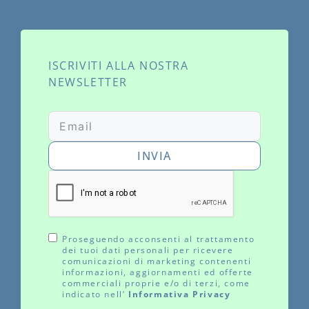
ISCRIVITI ALLA NOSTRA
NEWSLETTER
INVIA
Proseguendo acconsenti al trattamento
dei tuoi dati personali per ricevere
comunicazioni di marketing contenenti
informazioni, aggiornamenti ed offerte
commerciali proprie e/o di terzi, come
indicato nell’
Informativa Privacy